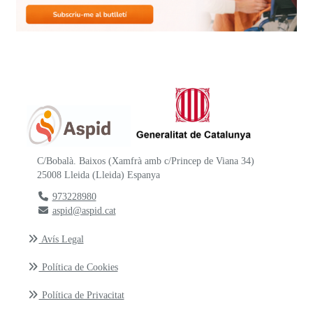
C/Bobalà. Baixos (Xamfrà amb c/Princep de Viana 34)
25008
Lleida
(
Lleida
)
Espanya
973228980
aspid@aspid.cat
Avís Legal
Política de Cookies
Política de Privacitat