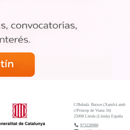
C/Bobalà. Baixos (Xamfrà amb
c/Princep de Viana 34)
25008
Lleida
(
Lleida
)
España
973228980