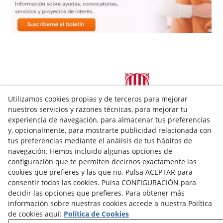
Utilizamos cookies propias y de terceros para mejorar
nuestros servicios y razones técnicas, para mejorar tu
experiencia de navegación, para almacenar tus preferencias
C/Bobalà. Baixos (Xamfrà amb c/Princep de Viana 34)
y, opcionalmente, para mostrarte publicidad relacionada con
25008
Lleida
(
Lleida
)
España
tus preferencias mediante el análisis de tus hábitos de
navegación. Hemos incluido algunas opciones de
973228980
aspid@aspid.cat
configuración que te permiten decirnos exactamente las
cookies que prefieres y las que no. Pulsa ACEPTAR para
Aviso Legal
consentir todas las cookies. Pulsa CONFIGURACIÓN para
decidir las opciones que prefieres. Para obtener más
Política Cookies
información sobre nuestras cookies accede a nuestra Política
de cookies aquí:
Política de Cookies
Política de Privacidad