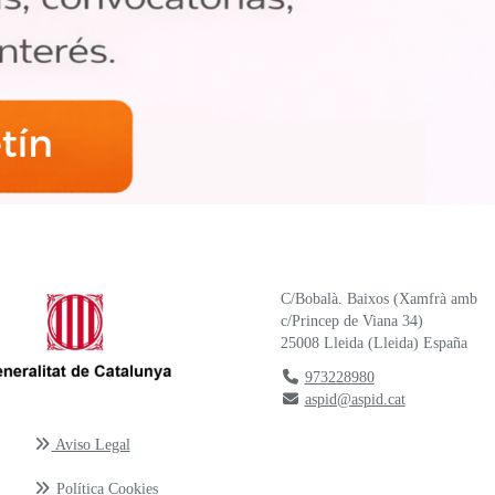
C/Bobalà. Baixos (Xamfrà amb
c/Princep de Viana 34)
25008
Lleida
(
Lleida
)
España
973228980
aspid@aspid.cat
Aviso Legal
Política Cookies