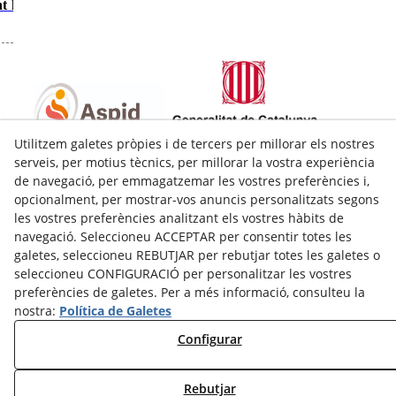
t la
Utilitzem galetes pròpies i de tercers per millorar els nostres
C/Bobalà. Baixos (Xamfrà amb c/Princep de Viana 34)
serveis, per motius tècnics, per millorar la vostra experiència
25008
Lleida
(
Lleida
)
Espanya
de navegació, per emmagatzemar les vostres preferències i,
opcionalment, per mostrar-vos anuncis personalitzats segons
973228980
les vostres preferències analitzant els vostres hàbits de
aspid@aspid.cat
navegació. Seleccioneu ACCEPTAR per consentir totes les
Avís Legal
galetes, seleccioneu REBUTJAR per rebutjar totes les galetes o
seleccioneu CONFIGURACIÓ per personalitzar les vostres
Política de Cookies
preferències de galetes. Per a més informació, consulteu la
nostra:
Política de Galetes
Política de Privacitat
Configurar
Rebutjar