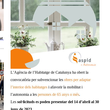
at a
6
L’Agència de l’Habitatge de Catalunya ha obert la
convocatòria per subvencionar les
obres per adaptar
l’interior dels habitatges
i afavorir la mobilitat i
l’autonomia a les
persones de 65 anys o més
.
Les
sol·licituds es poden presentar del 14 d’abril al 30
juny de 2023
.