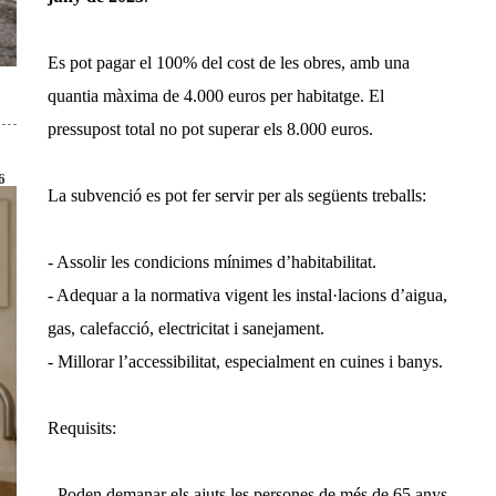
Es pot pagar el 100% del cost de les obres, amb una
quantia màxima de 4.000 euros per habitatge. El
pressupost total no pot superar els 8.000 euros.
6
La subvenció es pot fer servir per als següents treballs:
- Assolir les condicions mínimes d’habitabilitat.
- Adequar a la normativa vigent les instal·lacions d’aigua,
gas, calefacció, electricitat i sanejament.
- Millorar l’accessibilitat, especialment en cuines i banys.
Requisits:
- Poden demanar els ajuts les persones de més de 65 anys