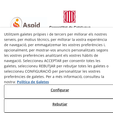
Utilitzem galetes pròpies i de tercers per millorar els nostres
C/Bobalà. Baixos (Xamfrà amb c/Princep de Viana 34)
serveis, per motius tècnics, per millorar la vostra experiència
25008
Lleida
(
Lleida
)
Espanya
de navegació, per emmagatzemar les vostres preferències i,
opcionalment, per mostrar-vos anuncis personalitzats segons
973228980
les vostres preferències analitzant els vostres hàbits de
aspid@aspid.cat
navegació. Seleccioneu ACCEPTAR per consentir totes les
Avís Legal
galetes, seleccioneu REBUTJAR per rebutjar totes les galetes o
seleccioneu CONFIGURACIÓ per personalitzar les vostres
Política de Cookies
preferències de galetes. Per a més informació, consulteu la
nostra:
Política de Galetes
Política de Privacitat
Configurar
Rebutjar