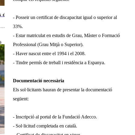
s de
- Posseir un certificat de discapacitat igual o superior al
33%.
- Estar matriculat en estudis de Grau, Màster o Formació
6
Professional (Grau Mitjà o Superior).
- Haver nascut entre el 1994 i el 2008.
- Tindre permís de treball i residència a Espanya.
Documentació necessària
Els sol·licitants hauran de presentar la documentació
següent:
- Inscripció al portal de la Fundació Adecco.
- Sol·licitud completada en català.
– Certificat de discapacitat en vigor.