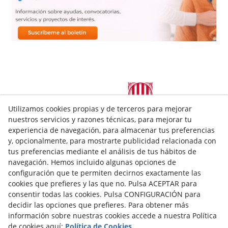
Utilizamos cookies propias y de terceros para mejorar
nuestros servicios y razones técnicas, para mejorar tu
experiencia de navegación, para almacenar tus preferencias
C/Bobalà. Baixos (Xamfrà amb c/Princep de Viana 34)
y, opcionalmente, para mostrarte publicidad relacionada con
25008
Lleida
(
Lleida
)
España
tus preferencias mediante el análisis de tus hábitos de
navegación. Hemos incluido algunas opciones de
973228980
aspid@aspid.cat
configuración que te permiten decirnos exactamente las
cookies que prefieres y las que no. Pulsa ACEPTAR para
Aviso Legal
consentir todas las cookies. Pulsa CONFIGURACIÓN para
decidir las opciones que prefieres. Para obtener más
Política Cookies
información sobre nuestras cookies accede a nuestra Política
de cookies aquí:
Política de Cookies