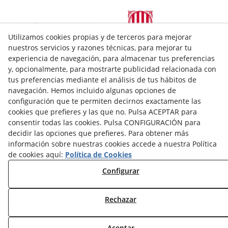
Utilizamos cookies propias y de terceros para mejorar
nuestros servicios y razones técnicas, para mejorar tu
experiencia de navegación, para almacenar tus preferencias
C/Bobalà. Baixos (Xamfrà amb c/Princep de Viana 34)
y, opcionalmente, para mostrarte publicidad relacionada con
25008
Lleida
(
Lleida
)
España
tus preferencias mediante el análisis de tus hábitos de
navegación. Hemos incluido algunas opciones de
973228980
aspid@aspid.cat
configuración que te permiten decirnos exactamente las
cookies que prefieres y las que no. Pulsa ACEPTAR para
Aviso Legal
consentir todas las cookies. Pulsa CONFIGURACIÓN para
decidir las opciones que prefieres. Para obtener más
Política Cookies
información sobre nuestras cookies accede a nuestra Política
de cookies aquí:
Política de Cookies
Política de Privacidad
Configurar
Rechazar
© 08/2026 Aspid Lleida - Todos los derechos reservados.
Aceptar