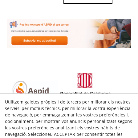
Utilitzem galetes pròpies i de tercers per millorar els nostres
C/Bobalà. Baixos (Xamfrà amb c/Princep de Viana 34)
serveis, per motius tècnics, per millorar la vostra experiència
25008
Lleida
(
Lleida
)
Espanya
de navegació, per emmagatzemar les vostres preferències i,
opcionalment, per mostrar-vos anuncis personalitzats segons
973228980
les vostres preferències analitzant els vostres hàbits de
aspid@aspid.cat
navegació. Seleccioneu ACCEPTAR per consentir totes les