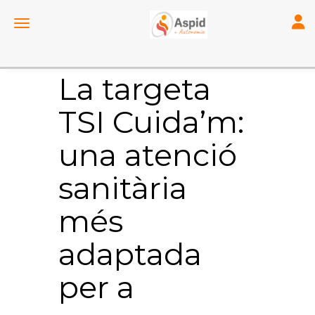
Toggl
Toggle navigation
La targeta
TSI Cuida’m:
una atenció
sanitària
més
adaptada
per a